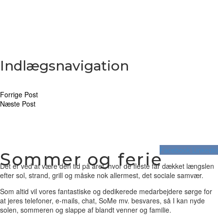
Indlægsnavigation
Forrige Post
Næste Post
Facebook
Linkedin
Sommer og ferie
Det er ved at være den tid på året, hvor de fleste får dækket længslen
efter sol, strand, grill og måske nok allermest, det sociale samvær.
Som altid vil vores fantastiske og dedikerede medarbejdere sørge for
at jeres telefoner, e-mails, chat, SoMe mv. besvares, så I kan nyde
solen, sommeren og slappe af blandt venner og familie.