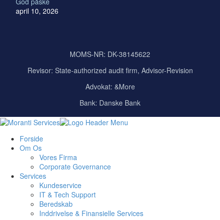
God påske
april 10, 2026
MOMS-NR: DK-38145622
Revisor:
State-authorized audit firm, Advisor-Revision
Advokat: &More
Bank: Danske Bank
Forside
Om Os
Vores Firma
Corporate Governance
Services
Kundeservice
IT & Tech Support
Beredskab
Inddrivelse & Finansielle Services