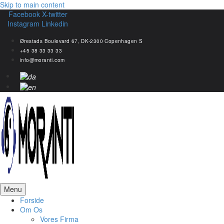
Skip to main content
Facebook
X-twitter
Instagram
Linkedin
Ørestads Boulevard 67, DK-2300 Copenhagen S
+45 38 33 33 33
info@moranti.com
Menu
Forside
Om Os
Vores Firma