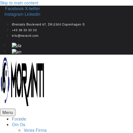
Skip to main content
Facebook
X-twitter
Instagram
Linkedin
Ørestads Boulevard 67, DK-2300 Copenhagen S
+45 38 33 33 33
info@moranti.com
Menu
Forside
Om Os
Vores Firma