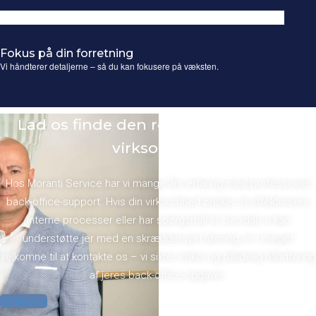
Fokus på din forretning
Vi håndterer detaljerne – så du kan fokusere på væksten.
Lad os finde den rette løsning til din
virksomhed
Hos Moranti Service har vi mange års erfaring med professionel
back-office-support. Hvis din virksomhed ønsker at effektivisere
interne processer eller har spørgsmål til, hvordan vi kan
understøtte jer med en skræddersyet løsning, er I meget
velkomne til at kontakte os – vi sikrer enkel og pålidelig håndtering
af jeres back-office-opgaver.
Kontakt os