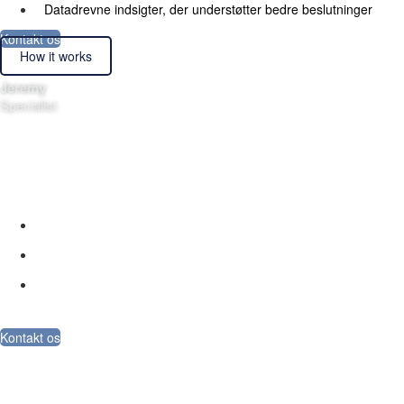
Datadrevne indsigter, der understøtter bedre beslutninger
Kontakt os
How it works
Jeremy
Specialist
Outsource dit back-office
Pålidelig driftsmæssig support, der sikrer, at din forretning kører
problemfrit.
Præcis og pålidelig administrativ håndtering
Fleksibel og skalerbar support til dine arbejdsgange
Datadrevne indsigter, der understøtter bedre beslutninger
Kontakt os
Sådan fungere det