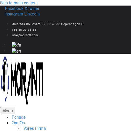
Skip to main content
Facebook
X-twitter
Instagram
Linkedin
Ørestads Boulevard 67, DK-2300 Copenhagen S
+45 38 33 33 33
info@moranti.com
Menu
Forside
Om Os
Vores Firma