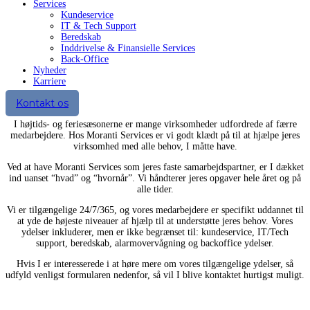
Services
Kundeservice
IT & Tech Support
Beredskab
Inddrivelse & Finansielle Services
Back-Office
Nyheder
Karriere
Kontakt os
I højtids- og feriesæsonerne er mange virksomheder udfordrede af færre
medarbejdere. Hos Moranti Services er vi godt klædt på til at hjælpe jeres
virksomhed med alle behov, I måtte have.
Ved at have Moranti Services som jeres faste samarbejdspartner, er I dækket
ind uanset “hvad” og “hvornår”. Vi håndterer jeres opgaver hele året og på
alle tider.
Vi er tilgængelige 24/7/365, og vores medarbejdere er specifikt uddannet til
at yde de højeste niveauer af hjælp til at understøtte jeres behov. Vores
ydelser inkluderer, men er ikke begrænset til: kundeservice, IT/Tech
support, beredskab, alarmovervågning og backoffice ydelser.
Hvis I er interesserede i at høre mere om vores tilgængelige ydelser, så
udfyld venligst formularen nedenfor, så vil I blive kontaktet hurtigst muligt.