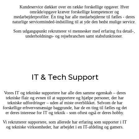
Kundeservice dækker over en række forskellige opgaver. Hver
område/opgave kræver forskellige kompetencer og
medarbejderprofiler. Én ting har alle medarbejderne til fælles - deres
naturlige serviceminded-indstilling til at yde den bedst mulige service.
Som udgangspunkt rekrutterer vi mennesker med erfaring fra detail-,
underholdnings- og rejsebranchen samt stabsfunktioner.
IT & Tech Support
Vores IT og tekniske supportere har alle den samme egenskab – deres
tekniske flair og evnen til at supportere og hjælpe personer, der har
tekniske udfordringer – uden af miste overblikket. Selvom de har
forskellige erhvervsmæssige baggrunde, har de en ting til fælles og det
er deres interesse for IT og teknik - som oftest også er deres hobby.
Vi rekrutterer supportere, som allerede har erfaring som supporter i IT
og tekniske virksomheder, har arbejdet i en IT-afdeling og gamers.