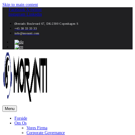
Skip to main content
Facebook
X-twitter
Instagram
Linkedin
Ørestads Boulevard 67, DK-2300 Copenhagen S
+45 38 33 33 33
info@moranti.com
Menu
Forside
Om Os
Vores Firma
Corporate Governance