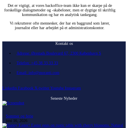
Det er vigtigt, at vores backoffice-team ikke kun er skarpe på de
forskellige dialogmetoder og -skabeloner, men er dygtige til skriftlig
kommunikation og har en analytisk tankegang.
Vi rekrutterer ofte mennesker, der har en baggrund som lærer,
journalist eller har arbejdet på et administrationskontor.
Kontakt os
Adresse: Ørestads Boulevard 67, 2300 København S
Telefon: +45 38 33 33 33
Email: info@moranti.com
Linkedin
Facebook
X-twitter
Youtube
Instagram
Seneste Nyheder
Sommer og ferie
juni 16, 2026