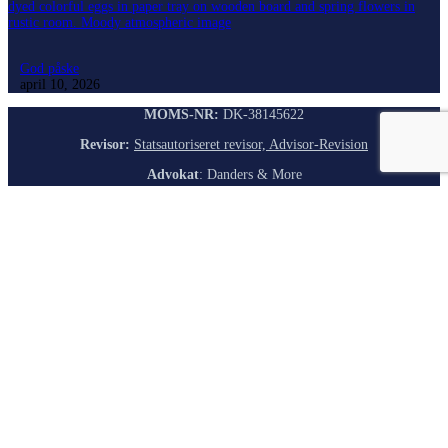
God påske
april 10, 2026
MOMS-NR:
DK-38145622
Revisor:
Statsautoriseret revisor, Advisor-Revision
A
dvokat
: Danders & More
Bank:
Danske Bank
Forside
Om Os
Vores Firma
Corporate Governance
Services
Kundeservice
IT & Tech Support
Beredskab
Inddrivelse & Finansielle Services
Back-Office
Nyheder
Karriere